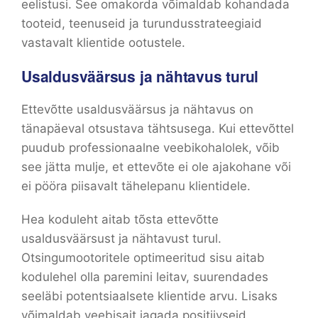
eelistusi. See omakorda võimaldab kohandada
tooteid, teenuseid ja turundusstrateegiaid
vastavalt klientide ootustele.
Usaldusväärsus ja nähtavus turul
Ettevõtte usaldusväärsus ja nähtavus on
tänapäeval otsustava tähtsusega. Kui ettevõttel
puudub professionaalne veebikohalolek, võib
see jätta mulje, et ettevõte ei ole ajakohane või
ei pööra piisavalt tähelepanu klientidele.
Hea koduleht aitab tõsta ettevõtte
usaldusväärsust ja nähtavust turul.
Otsingumootoritele optimeeritud sisu aitab
kodulehel olla paremini leitav, suurendades
seeläbi potentsiaalsete klientide arvu. Lisaks
võimaldab veebisait jagada positiivseid