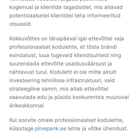
kogemusi ja klientide tagasisidet, mis aitavad
potentsiaalsetel klientidel teha informeeritud
otsuseid.
Kokkuvõttes on tänapäeval igal ettevõttel vaja
professionaalset kodulehte, et tõsta brändi
esindatust, luua tugevaid kliendisuhteid ning
suurendada ettevõtte usaldusväärsust ja
nähtavust turul. Koduleht ei ole mitte ainult
investeering tehnilisse infrastruktuuri, vaid
strateegiline samm, mis aitab ettevõttel
saavutada edu ja püsida konkurentsis muutuval
ärikeskkonnal.
Kui soovite omale professionaalset kodulehte,
külastage
pilvepank.ee
lehte ja võtke ühendust.