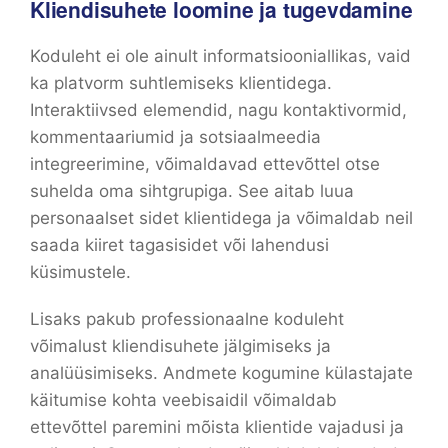
Kliendisuhete loomine ja tugevdamine
Koduleht ei ole ainult informatsiooniallikas, vaid
ka platvorm suhtlemiseks klientidega.
Interaktiivsed elemendid, nagu kontaktivormid,
kommentaariumid ja sotsiaalmeedia
integreerimine, võimaldavad ettevõttel otse
suhelda oma sihtgrupiga. See aitab luua
personaalset sidet klientidega ja võimaldab neil
saada kiiret tagasisidet või lahendusi
küsimustele.
Lisaks pakub professionaalne koduleht
võimalust kliendisuhete jälgimiseks ja
analüüsimiseks. Andmete kogumine külastajate
käitumise kohta veebisaidil võimaldab
ettevõttel paremini mõista klientide vajadusi ja